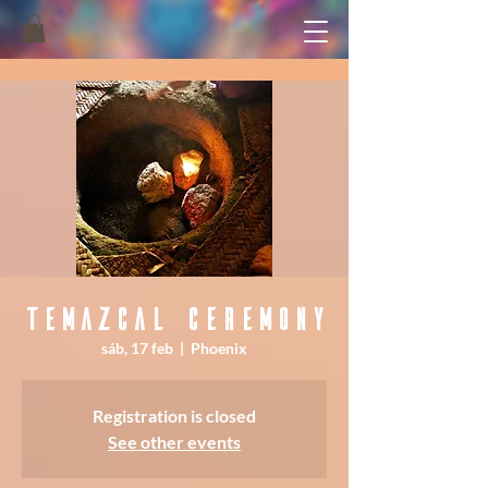
Temazcal Ceremony
sáb, 17 feb
  |  
Phoenix
Registration is closed
See other events