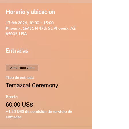
Horario y ubicación
17 feb 2024, 10:00 – 15:00
Phoenix, 16451 N 47th St, Phoenix, AZ
85032, USA
Entradas
Venta finalizada
Tipo de entrada
Temazcal Ceremony
Precio
60,00 US$
+1,50 US$ de comisión de servicio de
entradas