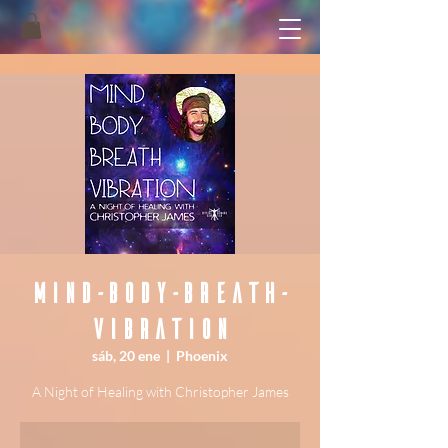
Mind-Body-Breath-
Vibration
sáb, 20 ene
  |  
Phoenix
A Night of Healing with Christopher James