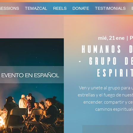
SESSIONS
TEMAZCAL
REELS
DONATE
TESTIMONIALS
mié, 21 ene
  |  
P
Humanos D
- Grupo d
Espiri
Ven y unete al grupo para 
estrellas y el fuego de nues
encender, compartir y c