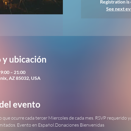
Registration is
See next ev
 y ubicación
9:00 – 21:00
nix, AZ 85032, USA
del evento
o que ocurre cada tercer Miercoles de cada mes. RSVP requerido ya
imitados. Evento en Español.Donaciones Bienvenidas