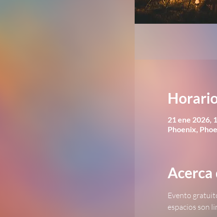
Horario
21 ene 2026, 1
Phoenix, Phoe
Acerca 
Evento gratuit
espacios son l