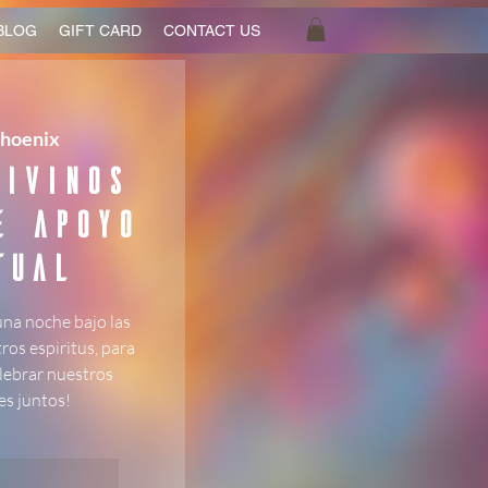
BLOG
GIFT CARD
CONTACT US
hoenix
ivinos
e Apoyo
tual
una noche bajo las
tros espiritus, para
elebrar nuestros