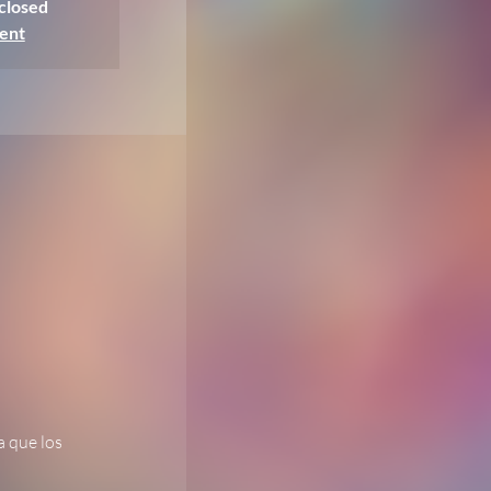
 closed
ent
 que los 