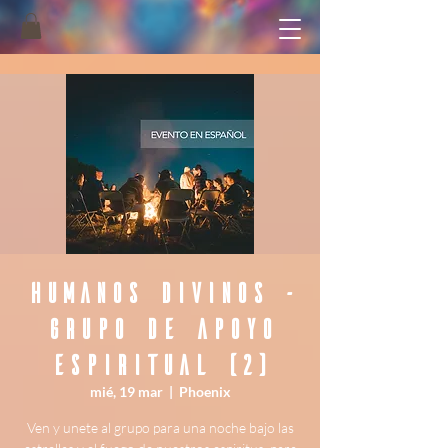
Humanos Divinos -
Grupo de Apoyo
Espiritual (2)
mié, 19 mar
  |  
Phoenix
Ven y unete al grupo para una noche bajo las