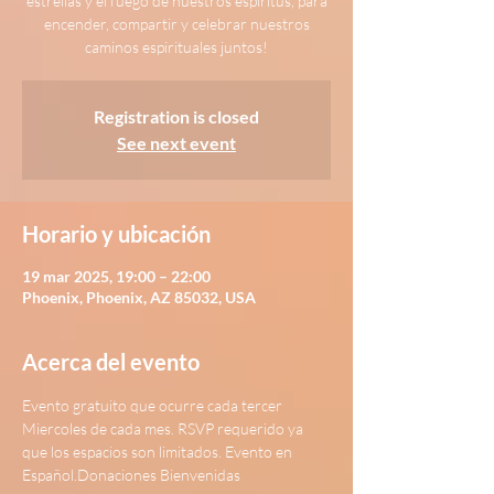
estrellas y el fuego de nuestros espiritus, para
encender, compartir y celebrar nuestros
Registration is closed
See next event
Horario y ubicación
19 mar 2025, 19:00 – 22:00
Phoenix, Phoenix, AZ 85032, USA
Acerca del evento
Evento gratuito que ocurre cada tercer 
Miercoles de cada mes. RSVP requerido ya 
que los espacios son limitados. Evento en 
Español.Donaciones Bienvenidas