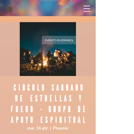
Circulo Sagrado
De Estrellas y
Fuego - Grupo de
Apoyo Espiritual
mar, 16 abr
  |  
Phoenix