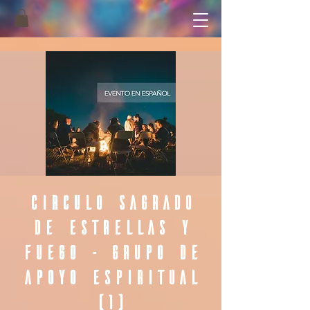
Circulo Sagrado
De Estrellas y
Fuego - Grupo de
Apoyo Espiritual
(1)