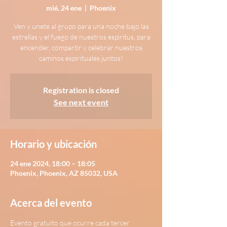
mié, 24 ene
  |  
Phoenix
Ven y unete al grupo para una noche bajo las
estrellas y el fuego de nuestros espiritus, para
encender, compartir y celebrar nuestros
Registration is closed
See next event
Horario y ubicación
24 ene 2024, 18:00 – 18:05
Phoenix, Phoenix, AZ 85032, USA
Acerca del evento
Evento gratuito que ocurre cada tercer 