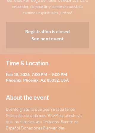
estrellas y el fuego de nuestros espiritus, para
encender, compartir y celebrar nuestros
Registration is closed
See next event
Time & Location
Feb 18, 2026, 7:00 PM – 9:00 PM
Phoenix, Phoenix, AZ 85032, USA
About the event
Evento gratuito que ocurre cada tercer 
Miercoles de cada mes. RSVP requerido ya 
que los espacios son limitados. Evento en 
Español.Donaciones Bienvenidas