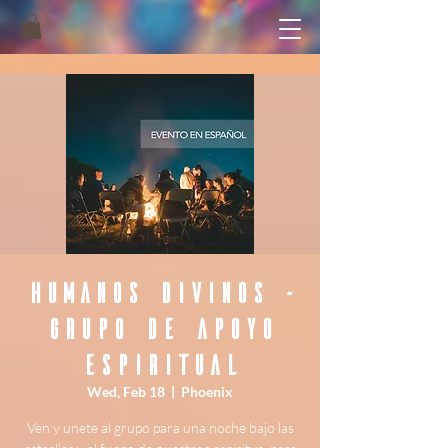
Humanos Divinos -
Grupo de Apoyo
Espiritual
Wed, Feb 18
  |  
Phoenix
Ven y unete al grupo para una noche bajo las